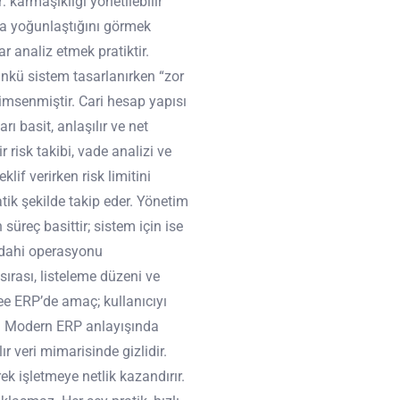
 karmaşıklığı yönetilebilir
ta yoğunlaştığını görmek
r analiz etmek pratiktir.
ünkü sistem tasarlanırken “zor
imsenmiştir. Cari hesap yapısı
rı basit, anlaşılır ve net
 risk takibi, vade analizi ve
lif verirken risk limitini
tik şekilde takip eder. Yönetim
in süreç basittir; sistem için ise
 dahi operasyonu
ırası, listeleme düzeni ve
ree ERP’de amaç; kullanıcıyı
ır. Modern ERP anlayışında
ır veri mimarisinde gizlidir.
rek işletmeye netlik kazandırır.