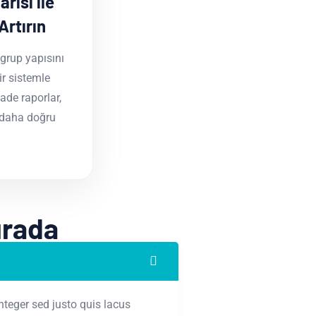
risi ile
Artırın
 grup yapısını
ir sistemle
ade raporlar,
e daha doğru
urada
teger sed justo quis lacus