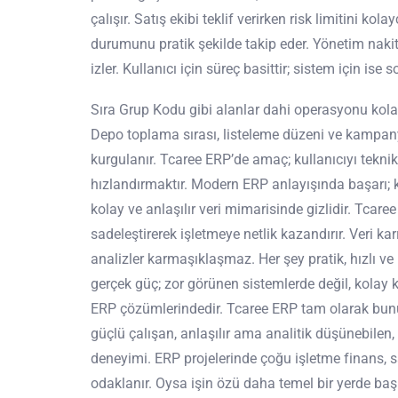
çalışır. Satış ekibi teklif verirken risk limitini kol
durumunu pratik şekilde takip eder. Yönetim nakit a
izler. Kullanıcı için süreç basittir; sistem için ise
Sıra Grup Kodu gibi alanlar dahi operasyonu kolay
Depo toplama sırası, listeleme düzeni ve kampanya 
kurgulanır. Tcaree ERP’de amaç; kullanıcıyı teknik
hızlandırmaktır. Modern ERP anlayışında başarı; 
kolay ve anlaşılır veri mimarisinde gizlidir. Tcaree
sadeleştirerek işletmeye netlik kazandırır. Veri k
analizler karmaşıklaşmaz. Her şey pratik, hızlı ve k
gerçek güç; zor görünen sistemlerde değil, kolay k
ERP çözümlerindedir. Tcaree ERP tam olarak bun
güçlü çalışan, anlaşılır ama analitik düşünebilen,
deneyimi. ERP projelerinde çoğu işletme finans, s
odaklanır. Oysa işin özü daha temel bir yerde baş