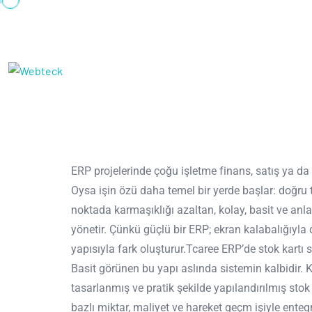
ERP projelerinde çoğu işletme finans, satış ya da
Oysa işin özü daha temel bir yerde başlar: doğru 
noktada karmaşıklığı azaltan, kolay, basit ve anlaş
yönetir. Çünkü güçlü bir ERP; ekran kalabalığıyla de
yapısıyla fark oluşturur.Tcaree ERP’de stok kartı s
Basit görünen bu yapı aslında sistemin kalbidir. Ko
tasarlanmış ve pratik şekilde yapılandırılmış stok k
bazlı miktar, maliyet ve hareket geçm işiyle entegr