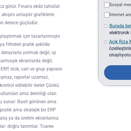
Sosyal med
ayca görür. Finans ekibi tahsilat
kışını anlaşılır grafiklerle
İnternet ar
 son derece güçlüdür.
Burada be
elektronik
laştırmak için tasarlanmıştır.
Açık Rıza 
filtreleri pratik şekilde
özelleştiri
 detaylarla yormak değil, işi
onaylıyor
karmaşık ekranlarda değil,
 ERP, stok, cari ve grup yapısını
arışmaz, raporlar uzamaz,
ontrol edilebilir ilerler Çünkü
ullanılan ama derinliği olan
u sunar: Basit görünen ama
 pratik ama stratejik bir ERP
atış ya da üretim ekranlarına
lar: doğru tanımlar. Tcaree