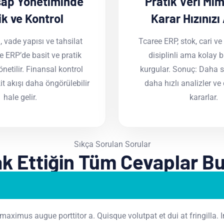
sap Yönetiminde
Pratik Veri Mima
ik ve Kontrol
Karar Hızınızı 
i, vade yapısı ve tahsilat
Tcaree ERP, stok, cari ve
e ERP’de basit ve pratik
disiplinli ama kolay b
önetilir. Finansal kontrol
kurgular. Sonuç: Daha s
kit akışı daha öngörülebilir
daha hızlı analizler v
hale gelir.
kararlar.
Sıkça Sorulan Sorular
k Ettiğin Tüm Cevaplar B
mus augue porttitor a. Quisque volutpat et dui at fringilla. In