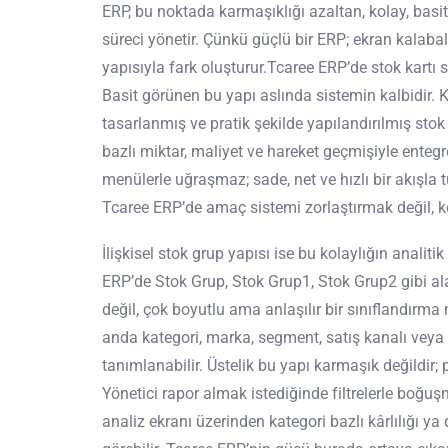
ERP, bu noktada karmaşıklığı azaltan, kolay, basit 
süreci yönetir. Çünkü güçlü bir ERP; ekran kalabalığ
yapısıyla fark oluşturur.Tcaree ERP’de stok kartı s
Basit görünen bu yapı aslında sistemin kalbidir. Ko
tasarlanmış ve pratik şekilde yapılandırılmış stok k
bazlı miktar, maliyet ve hareket geçmişiyle entegre
menülerle uğraşmaz; sade, net ve hızlı bir akışla t
Tcaree ERP’de amaç sistemi zorlaştırmak değil, ko
İlişkisel stok grup yapısı ise bu kolaylığın analitik
ERP’de Stok Grup, Stok Grup1, Stok Grup2 gibi ala
değil, çok boyutlu ama anlaşılır bir sınıflandırma
anda kategori, marka, segment, satış kanalı veya 
tanımlanabilir. Üstelik bu yapı karmaşık değildir; 
Yönetici rapor almak istediğinde filtrelerle boğuş
analiz ekranı üzerinden kategori bazlı kârlılığı 