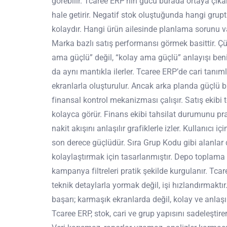
görebilir. Tcaree ERP’nin gücü burada ortaya çıkar:
hale getirir. Negatif stok oluştuğunda hangi grup
kolaydır. Hangi ürün ailesinde planlama sorunu va
Marka bazlı satış performansı görmek basittir. Ç
ama güçlü” değil, “kolay ama güçlü” anlayışı ben
da aynı mantıkla ilerler. Tcaree ERP’de cari tanımla
ekranlarla oluşturulur. Ancak arka planda güçlü bir
finansal kontrol mekanizması çalışır. Satış ekibi tek
kolayca görür. Finans ekibi tahsilat durumunu pra
nakit akışını anlaşılır grafiklerle izler. Kullanıcı iç
son derece güçlüdür. Sıra Grup Kodu gibi alanlar
kolaylaştırmak için tasarlanmıştır. Depo toplama s
kampanya filtreleri pratik şekilde kurgulanır. Tca
teknik detaylarla yormak değil, işi hızlandırmakt
başarı; karmaşık ekranlarda değil, kolay ve anlaşıl
Tcaree ERP, stok, cari ve grup yapısını sadeleştire