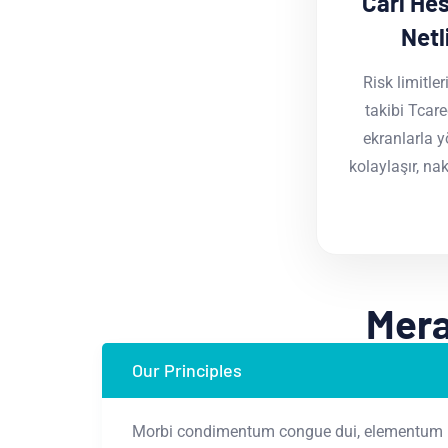
Cari He
Netl
Risk limitler
takibi Tcare
ekranlarla y
kolaylaşır, na
Mera
Our Principles
Morbi condimentum congue dui, elementum maxi