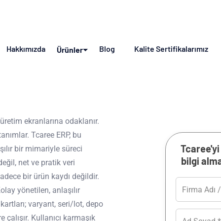
Hakkımızda
Blog
Kalite Sertifikalarımız
Ürünler
 üretim ekranlarına odaklanır.
tanımlar. Tcaree ERP, bu
Tcaree'yi
ılır bir mimariyle süreci
bilgi al
ğil, net ve pratik veri
adece bir ürün kaydı değildir.
lay yönetilen, anlaşılır
artları; varyant, seri/lot, depo
e çalışır. Kullanıcı karmaşık