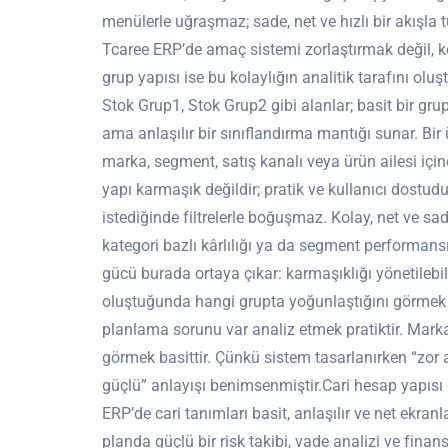
menülerle uğraşmaz; sade, net ve hızlı bir akışla t
Tcaree ERP’de amaç sistemi zorlaştırmak değil, kol
grup yapısı ise bu kolaylığın analitik tarafını olu
Stok Grup1, Stok Grup2 gibi alanlar; basit bir gru
ama anlaşılır bir sınıflandırma mantığı sunar. Bir
marka, segment, satış kanalı veya ürün ailesi için
yapı karmaşık değildir; pratik ve kullanıcı dostud
istediğinde filtrelerle boğuşmaz. Kolay, net ve sa
kategori bazlı kârlılığı ya da segment performansı
gücü burada ortaya çıkar: karmaşıklığı yönetilebili
oluştuğunda hangi grupta yoğunlaştığını görmek 
planlama sorunu var analiz etmek pratiktir. Mark
görmek basittir. Çünkü sistem tasarlanırken “zor
güçlü” anlayışı benimsenmiştir.Cari hesap yapısı d
ERP’de cari tanımları basit, anlaşılır ve net ekran
planda güçlü bir risk takibi, vade analizi ve fina