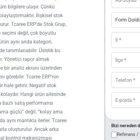
üm bilgilere ulaşır. Çünkü
aylaştırmaktır. İlişkisel stok
şturur. Tcaree ERP’de Stok Grup,
p seçimi değil, çok boyutlu
 ürün aynı anda kategori,
de tanımlanabilir. Üstelik bu
ur. Yönetici rapor almak
de bir analiz ekranı üzerinden
nı görebilir. Tcaree ERP’nin
r hale getirir. Negatif stok
kolaydır. Hangi ürün ailesinde
a bazlı satış performansı
 ama güçlü” değil, “kolay ama
a aynı mantıkla ilerler. Tcaree
Bizi nereden 
larla oluşturulur. Ancak arka
Referans /
nsal kontrol mekanizması