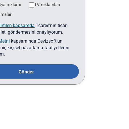
ya reklamı
TV reklamları
amaları
lirtilen kapsamda
Tcaree'nin ticari
 ileti göndermesini onaylıyorum.
Metni
kapsamında Cevizsoft'un
lmiş kişisel pazarlama faaliyetlerini
um.