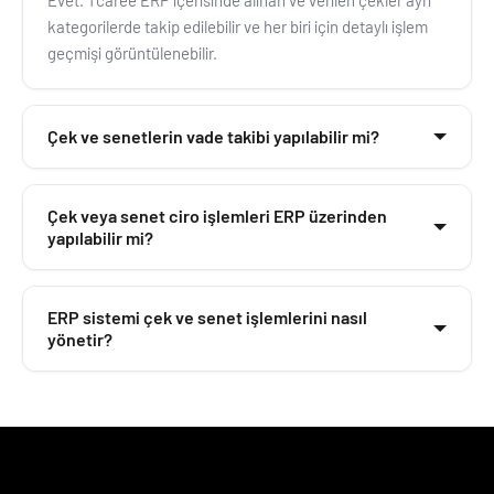
kategorilerde takip edilebilir ve her biri için detaylı işlem
geçmişi görüntülenebilir.
Çek ve senetlerin vade takibi yapılabilir mi?
Evet. Sistem çek ve senetlerin vade tarihlerini otomatik
Çek veya senet ciro işlemleri ERP üzerinden
olarak izler ve yaklaşan vadeler için finans ekiplerine
yapılabilir mi?
kolay takip imkânı sağlar.
Çek ve senetlerin ciro edilmesi, devredilmesi veya banka
ERP sistemi çek ve senet işlemlerini nasıl
tahsilatına verilmesi gibi işlemler sistem üzerinden kayıt
yönetir?
altına alınabilir.
ERP sistemi çek ve senetlerin girişinden tahsilat veya
ödeme sürecine kadar tüm aşamaları kayıt altına alır ve
finansal süreçlerle entegre şekilde yönetilmesini sağlar.