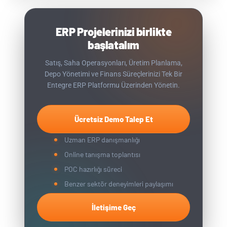
ERP Projelerinizi birlikte
başlatalım
Satış, Saha Operasyonları, Üretim Planlama,
Depo Yönetimi ve Finans Süreçlerinizi Tek Bir
Entegre ERP Platformu Üzerinden Yönetin.
Ücretsiz Demo Talep Et
Uzman ERP danışmanlığı
Online tanışma toplantısı
POC hazırlığı süreci
Benzer sektör deneyimleri paylaşımı
İletişime Geç