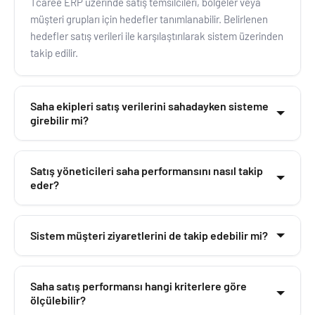
Tcaree ERP üzerinde satış temsilcileri, bölgeler veya
müşteri grupları için hedefler tanımlanabilir. Belirlenen
hedefler satış verileri ile karşılaştırılarak sistem üzerinden
takip edilir.
Saha ekipleri satış verilerini sahadayken sisteme
girebilir mi?
Evet. Tcaree ERP mobil altyapısı sayesinde saha satış
Satış yöneticileri saha performansını nasıl takip
temsilcileri sahadayken sipariş oluşturabilir, müşteri
eder?
ziyaretlerini kaydedebilir ve satış bilgilerini sisteme
aktarabilir.
Tcaree ERP tarafından sunulan raporlar ve analiz
Sistem müşteri ziyaretlerini de takip edebilir mi?
ekranları sayesinde satış yöneticileri temsilci bazlı satış
performansını, hedef gerçekleşme oranlarını ve bölgesel
satış dağılımlarını kolayca izleyebilir.
Evet. Saha satış ekiplerinin yaptığı müşteri ziyaretleri,
Saha satış performansı hangi kriterlere göre
görüşmeler ve aktiviteler sistem üzerinde kayıt altına
ölçülebilir?
alınabilir ve yöneticiler tarafından izlenebilir.