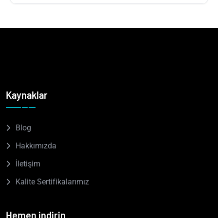
Tcaree ERP ile satış hacmi, sipariş sayısı, tahsilat
performansı, müşteri ziyaret sayısı ve hedef gerçekleşme
oranları gibi birçok kriter üzerinden performans
değerlendirmesi yapılabilir.
Kaynaklar
Blog
Hakkımızda
İletişim
Kalite Sertifikalarımız
Hemen indirin