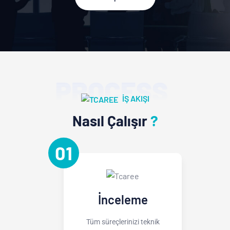
PROCESS
IŞ AKIŞI
Nasıl Çalışır
?
01
İnceleme
Tüm süreçlerinizi teknik