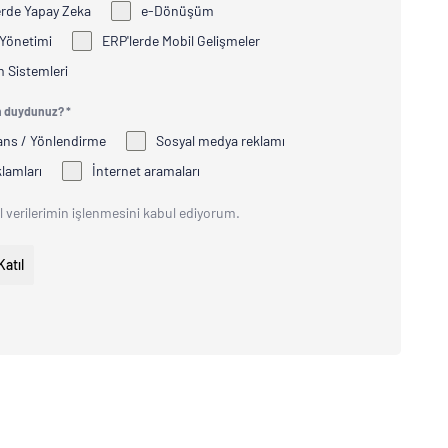
erde Yapay Zeka
e-Dönüşüm
Yönetimi
ERP'lerde Mobil Gelişmeler
m Sistemleri
n duydunuz? *
ans / Yönlendirme
Sosyal medya reklamı
klamları
İnternet aramaları
l verilerimin işlenmesini kabul ediyorum.
atıl