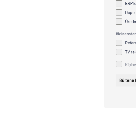
ERP'l
Depo 
Üreti
Bizi nerede
Refer
TV re
Kişise
Bültene K