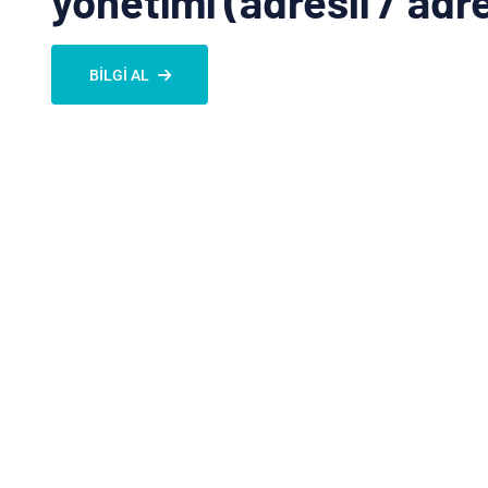
yönetimi (adresli / adr
BILGI AL