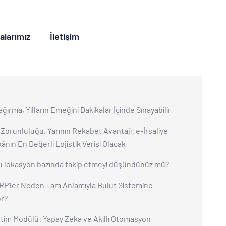
kalarımız
İletişim
ağırma, Yılların Emeğini Dakikalar İçinde Sınayabilir
orunluluğu, Yarının Rekabet Avantajı: e-İrsaliye
ânın En Değerli Lojistik Verisi Olacak
 lokasyon bazında takip etmeyi düşündünüz mü?
RP’ler Neden Tam Anlamıyla Bulut Sistemine
r?
tim Modülü: Yapay Zeka ve Akıllı Otomasyon