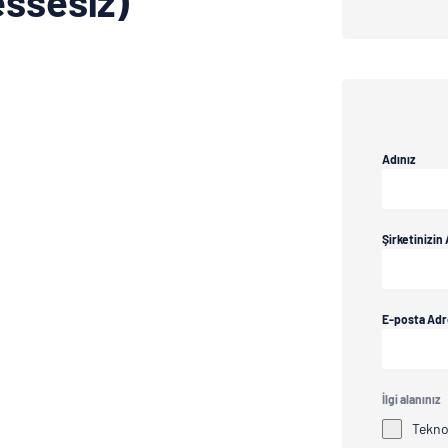
essesiz)
Adınız
Şirketinizin 
E-posta Adr
İlgi alanınız
Teknol