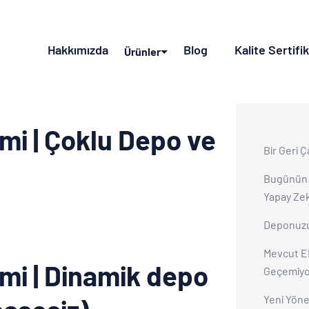
Hakkımızda
Blog
Kalite Sertifi
Ürünler
mi | Çoklu Depo ve
Bir Geri Ç
Bugünün Z
Yapay Zek
Deponuzu
Mevcut E
imi | Dinamik depo
Geçemiyo
Yeni Yöne